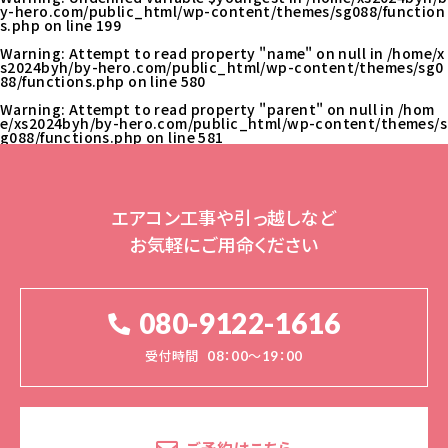
y-hero.com/public_html/wp-content/themes/sg088/function
s.php
on line
199
Warning
: Attempt to read property "name" on null in
/home/x
s2024byh/by-hero.com/public_html/wp-content/themes/sg0
88/functions.php
on line
580
Warning
: Attempt to read property "parent" on null in
/hom
e/xs2024byh/by-hero.com/public_html/wp-content/themes/s
g088/functions.php
on line
581
エアコン工事や引っ越しなど
お気軽にご用命ください
080-9122-1616
受付時間
08：00～19：00