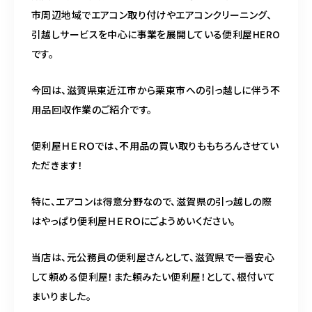
スポットスタッフ募集中
市周辺地域でエアコン取り付けやエアコンクリーニング、
引越しサービスを中心に事業を展開している便利屋HERO
です。
080-9122-1616
今回は、滋賀県東近江市から栗東市への引っ越しに伴う不
受付時間
08：00～19：00
用品回収作業のご紹介です。
便利屋ＨＥＲＯでは、不用品の買い取りももちろんさせてい
ご予約はこちら
ただきます！
特に、エアコンは得意分野なので、滋賀県の引っ越しの際
はやっぱり便利屋ＨＥＲＯにごようめいください。
当店は、元公務員の便利屋さんとして、滋賀県で一番安心
して頼める便利屋！また頼みたい便利屋！として、根付いて
まいりました。