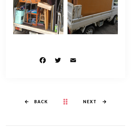
F
T
E
共
a
w
m
有
c
it
ai
e
te
l
b
r
BACK
NEXT
o
o
k