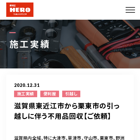
会社概要
エアコンメニュー
施工実績
便利屋メニュー
できること
2020.12.31
施工実績
施工実績
便利屋
引越し
滋賀県東近江市から栗東市の引っ
法人のお客様
越しに伴う不用品回収【ご依頼】
プロパートナー募集
滋賀県内全域、特に大津市、草津市、守山市、栗東市、野洲