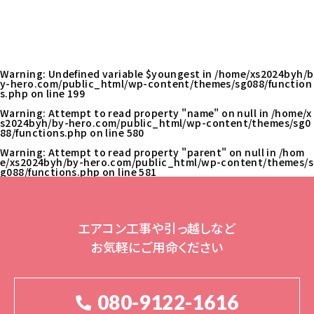
Warning
: Undefined variable $youngest in
/home/xs2024byh/b
y-hero.com/public_html/wp-content/themes/sg088/function
s.php
on line
199
Warning
: Attempt to read property "name" on null in
/home/x
s2024byh/by-hero.com/public_html/wp-content/themes/sg0
88/functions.php
on line
580
Warning
: Attempt to read property "parent" on null in
/hom
e/xs2024byh/by-hero.com/public_html/wp-content/themes/s
g088/functions.php
on line
581
エアコン工事や引っ越しなど
お気軽にご用命ください
080-9122-1616