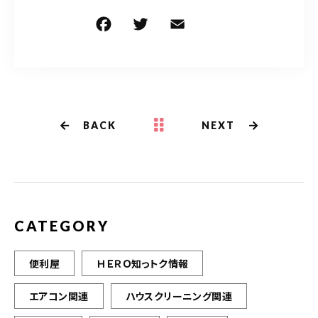
F
T
E
共
a
w
m
有
c
it
ai
e
te
l
b
r
BACK
NEXT
o
o
k
CATEGORY
便利屋
ＨＥＲＯ知っトク情報
エアコン関連
ハウスクリーニング関連