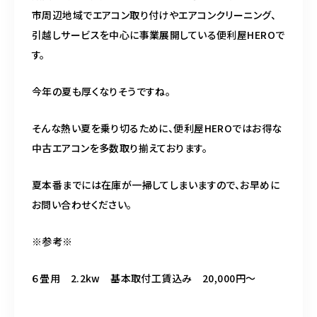
スポットスタッフ募集中
市周辺地域でエアコン取り付けやエアコンクリーニング、
引越しサービスを中心に事業展開している便利屋HEROで
す。
080-9122-1616
今年の夏も厚くなりそうですね。
受付時間
08：00～19：00
そんな熱い夏を乗り切るために、便利屋HEROではお得な
中古エアコンを多数取り揃えております。
ご予約はこちら
夏本番までには在庫が一掃してしまいますので、お早めに
お問い合わせください。
※参考※
６畳用 2.2kw 基本取付工賃込み 20,000円～