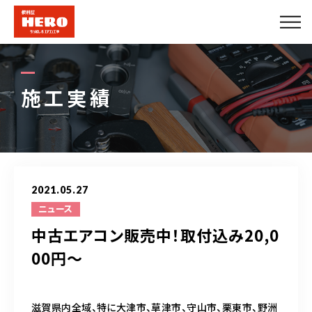
会社概要
エアコンメニュー
施工実績
便利屋メニュー
できること
2021.05.27
施工実績
ニュース
中古エアコン販売中！取付込み20,0
法人のお客様
00円～
プロパートナー募集
滋賀県内全域、特に大津市、草津市、守山市、栗東市、野洲