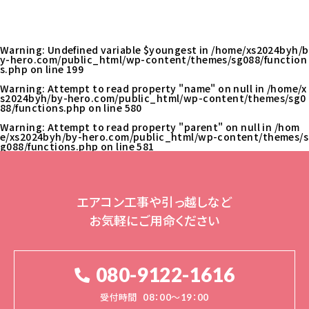
Warning
: Undefined variable $youngest in
/home/xs2024byh/b
y-hero.com/public_html/wp-content/themes/sg088/function
s.php
on line
199
Warning
: Attempt to read property "name" on null in
/home/x
s2024byh/by-hero.com/public_html/wp-content/themes/sg0
88/functions.php
on line
580
Warning
: Attempt to read property "parent" on null in
/hom
e/xs2024byh/by-hero.com/public_html/wp-content/themes/s
g088/functions.php
on line
581
エアコン工事や引っ越しなど
お気軽にご用命ください
080-9122-1616
受付時間
08：00～19：00