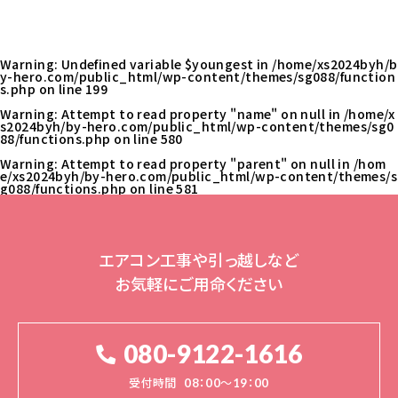
Warning
: Undefined variable $youngest in
/home/xs2024byh/b
y-hero.com/public_html/wp-content/themes/sg088/function
s.php
on line
199
Warning
: Attempt to read property "name" on null in
/home/x
s2024byh/by-hero.com/public_html/wp-content/themes/sg0
88/functions.php
on line
580
Warning
: Attempt to read property "parent" on null in
/hom
e/xs2024byh/by-hero.com/public_html/wp-content/themes/s
g088/functions.php
on line
581
エアコン工事や引っ越しなど
お気軽にご用命ください
080-9122-1616
受付時間
08：00～19：00