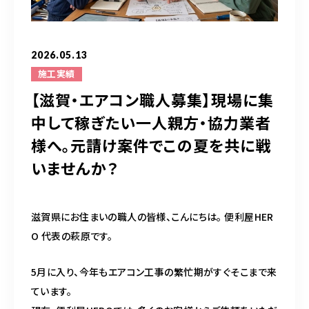
スポットスタッフ募集中
2026.05.13
080-9122-1616
施工実績
受付時間
08：00～19：00
【滋賀・エアコン職人募集】現場に集
中して稼ぎたい一人親方・協力業者
様へ。元請け案件でこの夏を共に戦
ご予約はこちら
いませんか？
滋賀県にお住まいの職人の皆様、こんにちは。 便利屋HER
O 代表の萩原です。
5月に入り、今年もエアコン工事の繁忙期がすぐそこまで来
ています。