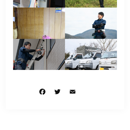
F
T
E
共
a
w
m
有
c
it
ai
e
te
l
b
r