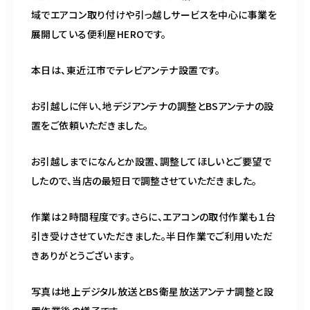
スポットスタッフ募集中
域でエアコン取り付けや引っ越しサービスを中心に事業を
展開している便利屋HEROです。
080-9122-1616
本日は、東近江市でテレビアンテナ設置です。
受付時間
08：00～19：00
お引越しに伴い、地デジアンテナの調整とBSアンテナの設
置をご依頼いただきました。
ご予約はこちら
お引越しまでになんとか設置、調整してほしいとご要望で
したので、当店の最短日で調整させていただきました。
作業は２時間程度です。さらに、エアコンの取付作業も１台
引き受けさせていただきました。半日作業でご利用いただ
きありがとうございます。
写真は地上デジタル放送とBS衛星放送アンテナ調整と設