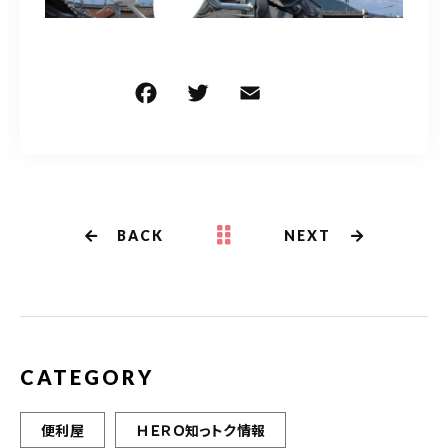
F
T
E
共
a
w
m
有
c
it
ai
e
te
l
b
r
BACK
NEXT
o
o
k
CATEGORY
便利屋
ＨＥＲＯ知っトク情報