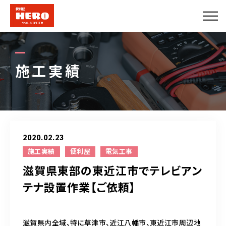
会社概要
エアコンメニュー
施工実績
便利屋メニュー
できること
2020.02.23
施工実績
施工実績
便利屋
電気工事
滋賀県東部の東近江市でテレビアン
法人のお客様
テナ設置作業【ご依頼】
プロパートナー募集
滋賀県内全域、特に草津市、近江八幡市、東近江市周辺地