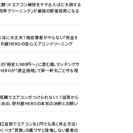
騰に勝つ！エアコン掃除をケチる人ほど大損する
熱効率クリーニング』が最強の節電投資になる
本当に大丈夫？格安業者がやらない『完全す
便利屋HEROの安心エアコンクリーニング
の『格安3,980円〜』に潜む罠。マッチングサ
HEROが『適正価格』で家一軒丸ごと守る理
資材高騰でエアコンがつけられない！？滋賀から
ための、便利屋HEROの本気の決断とお願い
見】滋賀でエアコンを1円でも高く売る方法！
くべき「買取」の裏ワザと後悔しない業者の