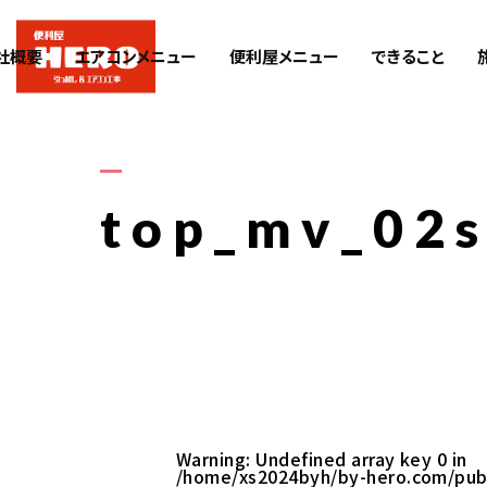
社概要
エアコンメニュー
便利屋メニュー
できること
top_mv_02
Warning
: Undefined array key 0 in
/home/xs2024byh/by-hero.com/pub